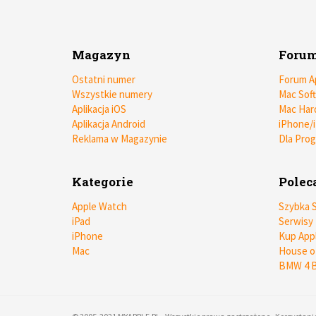
Magazyn
Foru
Ostatni numer
Forum A
Wszystkie numery
Mac Sof
Aplikacja iOS
Mac Har
Aplikacja Android
iPhone/
Reklama w Magazynie
Dla Pro
Kategorie
Pole
Apple Watch
Szybka 
iPad
Serwisy
iPhone
Kup App
Mac
House o
BMW 4 B