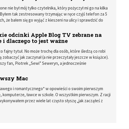
ne nie był mój tylko czytelnika, który pożyczył mi go na kilka
. Byłem tak zestresowany trzymając w ręce czyjś telefon za 5
ch, że bałem się go wyjąć z kieszeni na ulicy i sprawdzić do
brze lub źle widać podświetlenie ekranu w pełnym słońcu.
ie odcinki Apple Blog TV zebrane na
i dlaczego to jest ważne
 to fajny tytuł. No może trochę dla osób, które śledzą co robi
ą zobaczyć jak zaczynał (a nie przeczytały jeszcze w książce).
szy fan, Piotrek „Sewi” Seweryn, a jednocześnie
ik przy niemal wszystkich Apple Blog TV, chomikował te
woich dyskach od lat.
rwszy Mac
ekawego i romantycznego* w opowieści o swoim pierwszym
 komputerze, ławce w szkole. O wszystkim pierwszym. Z racji
wykonywałem przez wiele lat często słyszę „jak zacząłeś z
li jaki był mój pierwszy Mac i jak do mnie trafił.