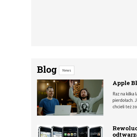
Blog
News
Apple Bl
Raz na kilka 
pierdołach. 
chcieli też 
Rewoluc
odtwarz