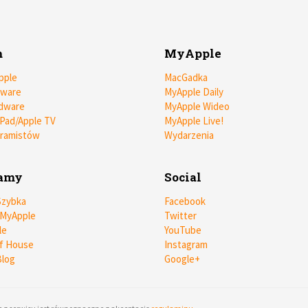
m
MyApple
pple
MacGadka
tware
MyApple Daily
dware
MyApple Wideo
iPad/Apple TV
MyApple Live!
gramistów
Wydarzenia
camy
Social
Szybka
Facebook
 MyApple
Twitter
le
YouTube
f House
Instagram
log
Google+