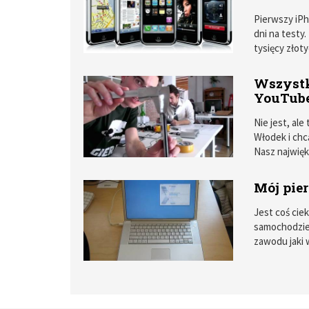
Pierwszy iPho
dni na testy
tysięcy złoty
testu jak do
Wszystk
YouTube 
Nie jest, ale
Włodek i chc
Nasz najwięk
współpracown
odcinki na s
Mój pie
Jest coś ci
samochodzie,
zawodu jaki 
Makami?”. Czy